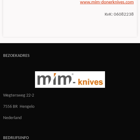
www.mim-donerknives.com
KvK: 06082238
BEZOEKADRES
Wegtersweg 22-2
7556 BR Hengelo
Nederland
BEDRIJFSINFO