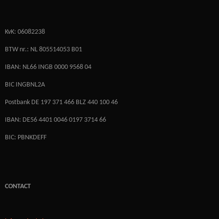
KvK: 06082238
BTW nr.: NL 805514053 B01
IBAN: NL66 INGB 0000 9568 04
BIC INGBNL2A
Postbank DE 197 371 466 BLZ 440 100 46
IBAN: DE56 4401 0046 0197 3714 66
BIC: PBNKDEFF
CONTACT