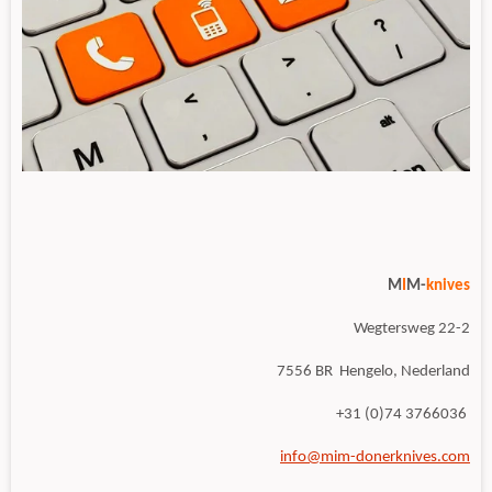
M
I
M-
knives
Wegtersweg 22-2
7556 BR Hengelo, Nederland
+31 (0)74 3766036
info@mim-donerknives.com